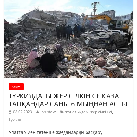
news
ТҮРКИЯДАҒЫ ЖЕР СІЛКІНІСІ: ҚАЗА
ТАПҚАНДАР САНЫ 6 МЫҢНАН АСТЫ
,
,
08.02.2023
oninfokz
жаңалықтар
жер сілкінісі
Түркия
Апаттар мен төтенше жағдайларды басқару