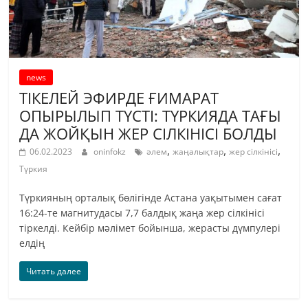
news
ТІКЕЛЕЙ ЭФИРДЕ ҒИМАРАТ
ОПЫРЫЛЫП ТҮСТІ: ТҮРКИЯДА ТАҒЫ
ДА ЖОЙҚЫН ЖЕР СІЛКІНІСІ БОЛДЫ
,
,
,
06.02.2023
oninfokz
әлем
жаңалықтар
жер сілкінісі
Түркия
Түркияның орталық бөлігінде Астана уақытымен сағат
16:24-те магнитудасы 7,7 балдық жаңа жер сілкінісі
тіркелді. Кейбір мәлімет бойынша, жерасты дүмпулері
елдің
Читать далее