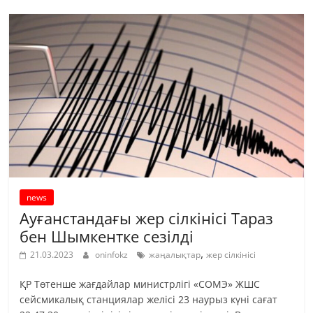
news
Ауғанстандағы жер сілкінісі Тараз
бен Шымкентке сезілді
,
21.03.2023
oninfokz
жаңалықтар
жер сілкінісі
ҚР Төтенше жағдайлар министрлігі «СОМЭ» ЖШС
сейсмикалық станциялар желісі 23 наурыз күні сағат