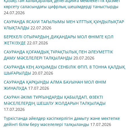
Қазақстан халықаралық делегацияға мемлекеттік қызмет
көрсету саласындағы цифрлық шешімдерді таныстырды
24.07.2026
САУРАНДА ЯСАУИ ТАҒЫЛЫМЫ МЕН ҰЛТТЫҚ ҚҰНДЫЛЫҚТАР
ҰЛЫҚТАЛДЫ
22.07.2026
БЕРЕКЕЛІ ОТЫРАРДЫҢ ДИҚАНДАРЫ МОЛ ӨНІМГЕ ҚОЛ
ЖЕТКІЗУДЕ
22.07.2026
САУРАНДА ҚОҒАМДЫҚ ТҰРАҚТЫЛЫҚ ПЕН ӘЛЕУМЕТТІК
ДАМУ МӘСЕЛЕЛЕРІ ТАЛҚЫЛАНДЫ
20.07.2026
САУРАНДА КЕҢ АУҚЫМДЫ СЕНБІЛІК ӨТІП, 8 ТОННА ҚАЛДЫҚ
ШЫҒАРЫЛДЫ
20.07.2026
САУРАНДА ҚАРҚЫНДЫ АЛМА БАУЫНАН МОЛ ӨНІМ
ЖИНАЛУДА
17.07.2026
САУРАН ӘКІМІ ТҰРҒЫНДАРДЫ ҚАБЫЛДАП, ӨЗЕКТІ
МӘСЕЛЕЛЕРДІҢ ШЕШІЛУ ЖОЛДАРЫН ТАЛҚЫЛАДЫ
17.07.2026
Түркістанда әйелдер кәсіпкерлігін дамыту және мектепке
дейінгі білім беру мәселелері талқыланды
17.07.2026