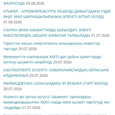
ЖАЛҒАСУДА
03.08.2026
ОТЫРАР – АГРОӨНЕРКӘСІПТІК КЕШЕНДІ ДАМЫТУДАҒЫ ҮЗДІК
ӨҢІР. МАЛ ШАРУАШЫЛЫҒЫНЫҢ ӘЛЕУЕТІ АРТЫП КЕЛЕДІ
01.08.2026
САУРАН ӘКІМІ АЗАМАТТАРДЫ ҚАБЫЛДАП, ӨЗЕКТІ
МӘСЕЛЕЛЕРДІҢ ШЕШІЛУ БАРЫСЫН ТАЛҚЫЛАДЫ
31.07.2026
Түркістан жасыл энергетикаға халықаралық инвестор
тартуда
29.07.2026
Мемлекеттік корпорация ХҚКО-дан дайын құжаттарды
жеткізу қызметін кеңейтеді
29.07.2026
КӘСІПКЕРЛЕРГЕ ЕСКЕРТУ: КИБЕРАЛАЯҚТАРДЫҢ АЙЛАСЫНА
АЛДАНБАҢЫЗ
29.07.2026
ФАРМАЦЕВТИКА САЛАСЫНДАҒЫ ІРІ ЖОБАҒА СТАРТ БЕРІЛДІ
28.07.2026
Кезексіз әрі артық күтусіз: Шымкент тұрғындары
мамандандырылған ХҚКО-ларда жеке қызмет көрсетуді жиі
таңдайды
27.07.2026