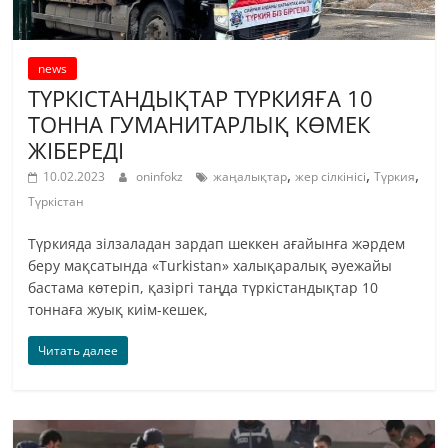
news
ТҮРКІСТАНДЫҚТАР ТҮРКИЯҒА 10
ТОННА ГУМАНИТАРЛЫҚ КӨМЕК
ЖІБЕРЕДІ
,
,
,
10.02.2023
oninfokz
жаңалықтар
жер сілкінісі
Түркия
Түркістан
Түркияда зілзаладан зардап шеккен ағайынға жәрдем
беру мақсатында «Turkistan» халықаралық әуежайы
бастама көтеріп, қазіргі таңда түркістандықтар 10
тоннаға жуық киім-кешек,
Читать далее