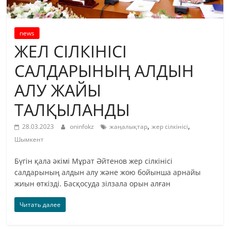
news
ЖЕЛ СІЛКІНІСІ
САЛДАРЫНЫҢ АЛДЫН
АЛУ ЖАЙЫ
ТАЛҚЫЛАНДЫ
,
,
28.03.2023
oninfokz
жаңалықтар
жер сілкінісі
Шымкент
Бүгін қала әкімі Мұрат Әйтенов жер сілкінісі
салдарының алдын алу және жою бойынша арнайы
жиын өткізді. Басқосуда зілзала орын алған
Читать далее