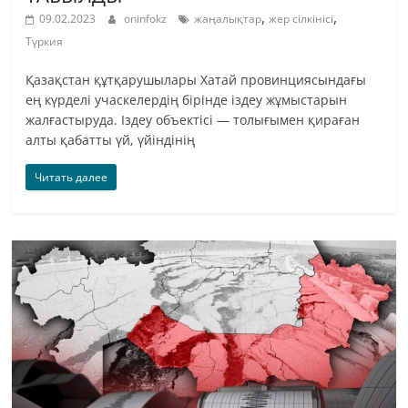
,
,
09.02.2023
oninfokz
жаңалықтар
жер сілкінісі
Түркия
Қазақстан құтқарушылары Хатай провинциясындағы
ең күрделі учаскелердің бірінде іздеу жұмыстарын
жалғастыруда. Іздеу объектісі — толығымен қираған
алты қабатты үй, үйіндінің
Читать далее