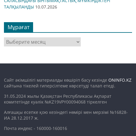
САЛАСЫНДАҒЫ ЫНТЫМАҚТАСТЫҚ МҮМКІНДІКТЕРІ
ТАЛҚЫЛАНДЫ
10.07.2026
Мұрағат
Мұрағат
Сайт әкімшілігі материалды көшіріп басу кезінде
ONINFO.KZ
сайтына тікелей гиперсілтеме көрсетуді талап етеді.
31.05.2024 жылы Қазақстан Республикасы Ақпарат
комитетінде куәлік №KZ19VPY00094068 тіркелген
Алғашқы есепке қою кезіндегі нөмірі мен мерзімі №16828-
ИА 28.12.2017 ж.
Почта индекс - 160000-160016