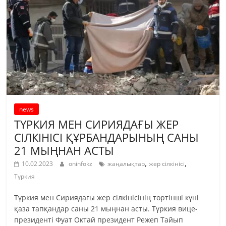
news
ТҮРКИЯ МЕН СИРИЯДАҒЫ ЖЕР
СІЛКІНІСІ ҚҰРБАНДАРЫНЫҢ САНЫ
21 МЫҢНАН АСТЫ
,
,
10.02.2023
oninfokz
жаңалықтар
жер сілкінісі
Түркия
Түркия мен Сириядағы жер сілкінісінің төртінші күні
қаза тапқандар саны 21 мыңнан асты. Түркия вице-
президенті Фуат Октай президент Режеп Тайып