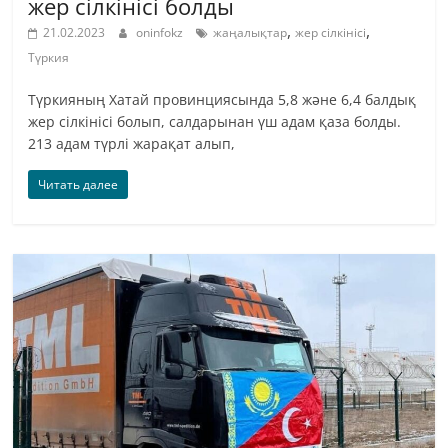
жер сілкінісі болды
,
,
21.02.2023
oninfokz
жаңалықтар
жер сілкінісі
Түркия
Түркияның Хатай провинциясында 5,8 және 6,4 балдық
жер сілкінісі болып, салдарынан үш адам қаза болды.
213 адам түрлі жарақат алып,
Читать далее