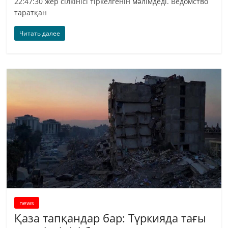
22:47:30 жер сілкінісі тіркелгенін мәлімдеді. Ведомство
таратқан
Читать далее
news
Қаза тапқандар бар: Түркияда тағы