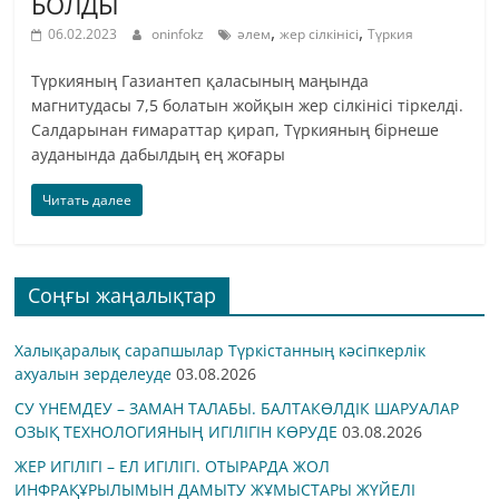
БОЛДЫ
,
,
06.02.2023
oninfokz
әлем
жер сілкінісі
Түркия
Түркияның Газиантеп қаласының маңында
магнитудасы 7,5 болатын жойқын жер сілкінісі тіркелді.
Салдарынан ғимараттар қирап, Түркияның бірнеше
ауданында дабылдың ең жоғары
Читать далее
Соңғы жаңалықтар
Халықаралық сарапшылар Түркістанның кәсіпкерлік
ахуалын зерделеуде
03.08.2026
СУ ҮНЕМДЕУ – ЗАМАН ТАЛАБЫ. БАЛТАКӨЛДІК ШАРУАЛАР
ОЗЫҚ ТЕХНОЛОГИЯНЫҢ ИГІЛІГІН КӨРУДЕ
03.08.2026
ЖЕР ИГІЛІГІ – ЕЛ ИГІЛІГІ. ОТЫРАРДА ЖОЛ
ИНФРАҚҰРЫЛЫМЫН ДАМЫТУ ЖҰМЫСТАРЫ ЖҮЙЕЛІ