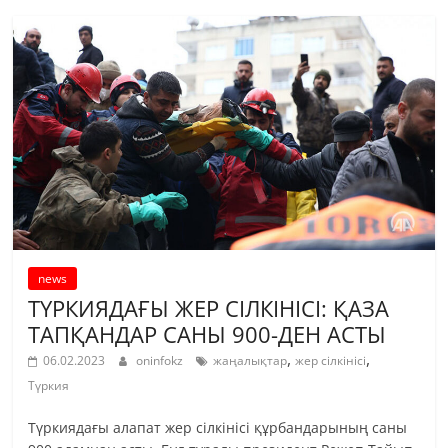
news
ТҮРКИЯДАҒЫ ЖЕР СІЛКІНІСІ: ҚАЗА
ТАПҚАНДАР САНЫ 900-ДЕН АСТЫ
,
,
06.02.2023
oninfokz
жаңалықтар
жер сілкінісі
Түркия
Түркиядағы алапат жер сілкінісі құрбандарының саны