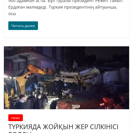
900 адамнан асты. Бұл туралы президент Режеп Тайып
Ердоған мәлімдеді. Түркия президентінің айтуынша,
осы
Читать далее
news
ТҮРКИЯДА ЖОЙҚЫН ЖЕР СІЛКІНІСІ