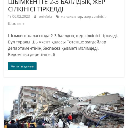
ШЫМКЕНТТЕ 2-3 БАЛЛДЫҚ ЖЕР
СІЛКІНІСІ ТІРКЕЛДІ
,
,
06.02.2023
oninfokz
жаңалықтар
жер сілкінісі
Шымкент
Шымкент қаласында 2-3 баллдық жер сілкінісі тіркелді.
Бұл туралы Шымкент қаласы Төтенше жағдайлар
департаментінің баспасөз қызметі мәлімдеді.
Ведомство дерегінше, 6
Читать далее