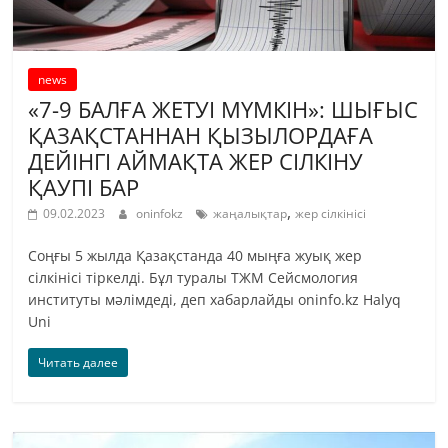
news
«7-9 БАЛҒА ЖЕТУІ МҮМКІН»: ШЫҒЫС
ҚАЗАҚСТАННАН ҚЫЗЫЛОРДАҒА
ДЕЙІНГІ АЙМАҚТА ЖЕР СІЛКІНУ
ҚАУПІ БАР
,
09.02.2023
oninfokz
жаңалықтар
жер сілкінісі
Соңғы 5 жылда Қазақстанда 40 мыңға жуық жер
сілкінісі тіркелді. Бұл туралы ТЖМ Сейсмология
институты мәлімдеді, деп хабарлайды oninfo.kz Halyq
Uni
Читать далее