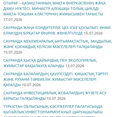
ОТЫРАР – ҚАЗАҚСТАННЫҢ МАҚТА ӨНЕРКӘСІБІНІҢ ЖАҢА
ДАМУ НҮКТЕСІ. МИНИСТР АЛҒАШҚЫ ТОЛЫҚ ЦИКЛДІ
МАҚТА-ТОҚЫМА КЛАСТЕРІНІҢ ЖҰМЫСЫМЕН ТАНЫСТЫ
17.07.2026
САУРАНДА ЖАҢА КОНДИТЕРЛІК ЦЕХ ІСКЕ ҚОСЫЛЫП, ӨНІМІ
ЕЛІМІЗДІҢ БІРҚАТАР ӨҢІРІНЕ ЖӨНЕЛТІЛУДЕ
15.07.2026
САУРАНДА МЕКЕМЕАРАЛЫҚ ЫНТЫМАҚТАСТЫҚ, ЗАҢДЫЛЫҚ
ЖӘНЕ ҚОҒАМДЫҚ КЕЛІСІМ МӘСЕЛЕЛЕРІ ТАЛҚЫЛАНДЫ
15.07.2026
САУРАНДА ҚЫСҚА ДАЙЫНДЫҚ ПЕН ЭКОЛОГИЯЛЫҚ
ЖҰМЫСТАР БАҚЫЛАУҒА АЛЫНДЫ
13.07.2026
САУРАНДА БАЛАЛАРДЫҢ ҚАУІПСІЗДІГІ, ҚҰҚЫҚТЫҚ ТӘРТІП
ЖӘНЕ РУХАНИ-ТӘРБИЕЛІК ЖҰМЫСТАР МӘСЕЛЕЛЕРІ
ҚАРАЛДЫ
10.07.2026
САУРАНДА ИНВЕСТИЦИЯЛЫҚ ЖОБАЛАРДЫҢ ЖҮЗЕГЕ АСУ
БАРЫСЫ ТАЛҚЫЛАНДЫ
10.07.2026
ТҮРКІСТАН ОБЛЫСЫНЫҢ КӘСІПКЕРЛЕР ПАЛАТАСЫНДА
ҚЫТАЙЛЫҚ ИНВЕСТОРЛАРМЕН АУЫЛ ШАРУАШЫЛЫҒЫ