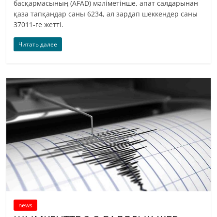
басқармасының (AFAD) мәліметінше, апат салдарынан
қаза тапқандар саны 6234, ал зардап шеккендер саны
37011-ге жетті.
Читать далее
news