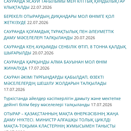
САУРАНДА ЯСАУИ ТАҒЫЛЫМЫ МЕН ҰЛТТЫҚ ҚҰНДЫЛЫҚТАР
ҰЛЫҚТАЛДЫ
22.07.2026
БЕРЕКЕЛІ ОТЫРАРДЫҢ ДИҚАНДАРЫ МОЛ ӨНІМГЕ ҚОЛ
ЖЕТКІЗУДЕ
22.07.2026
САУРАНДА ҚОҒАМДЫҚ ТҰРАҚТЫЛЫҚ ПЕН ӘЛЕУМЕТТІК
ДАМУ МӘСЕЛЕЛЕРІ ТАЛҚЫЛАНДЫ
20.07.2026
САУРАНДА КЕҢ АУҚЫМДЫ СЕНБІЛІК ӨТІП, 8 ТОННА ҚАЛДЫҚ
ШЫҒАРЫЛДЫ
20.07.2026
САУРАНДА ҚАРҚЫНДЫ АЛМА БАУЫНАН МОЛ ӨНІМ
ЖИНАЛУДА
17.07.2026
САУРАН ӘКІМІ ТҰРҒЫНДАРДЫ ҚАБЫЛДАП, ӨЗЕКТІ
МӘСЕЛЕЛЕРДІҢ ШЕШІЛУ ЖОЛДАРЫН ТАЛҚЫЛАДЫ
17.07.2026
Түркістанда әйелдер кәсіпкерлігін дамыту және мектепке
дейінгі білім беру мәселелері талқыланды
17.07.2026
ОТЫРАР – ҚАЗАҚСТАННЫҢ МАҚТА ӨНЕРКӘСІБІНІҢ ЖАҢА
ДАМУ НҮКТЕСІ. МИНИСТР АЛҒАШҚЫ ТОЛЫҚ ЦИКЛДІ
МАҚТА-ТОҚЫМА КЛАСТЕРІНІҢ ЖҰМЫСЫМЕН ТАНЫСТЫ