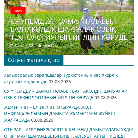
news
СУ ҮНЕМДЕУ – ЗАМАН ТАЛАБЫ.
БАЛТАКӨЛДІК ШАРУАЛАР ОЗЫҚ
ТЕХНОЛОГИЯНЫҢ ИГІЛІГІН КӨРУДЕ
03.08.2026
oninfokz
Соңғы жаңалықтар
Халықаралық сарапшылар Түркістанның кәсіпкерлік
ахуалын зерделеуде
03.08.2026
СУ ҮНЕМДЕУ – ЗАМАН ТАЛАБЫ. БАЛТАКӨЛДІК ШАРУАЛАР
ОЗЫҚ ТЕХНОЛОГИЯНЫҢ ИГІЛІГІН КӨРУДЕ
03.08.2026
ЖЕР ИГІЛІГІ – ЕЛ ИГІЛІГІ. ОТЫРАРДА ЖОЛ
ИНФРАҚҰРЫЛЫМЫН ДАМЫТУ ЖҰМЫСТАРЫ ЖҮЙЕЛІ
ЖАЛҒАСУДА
03.08.2026
ОТЫРАР – АГРОӨНЕРКӘСІПТІК КЕШЕНДІ ДАМЫТУДАҒЫ ҮЗДІК
ӨҢІР. МАЛ ШАРУАШЫЛЫҒЫНЫҢ ӘЛЕУЕТІ АРТЫП КЕЛЕДІ