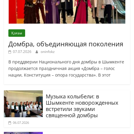
Қоғам
Домбра, объединяющая поколения
07.07.2026
oninfokz
В преддверии Национального дня домбры в Шымкенте
продолжается праздничная акция «Домбра – голос
нации, Конституция – опора государства». В этот
Музыка колыбели: в
Шымкенте новорожденных
встретили звуками
священной домбры
06.07.2026