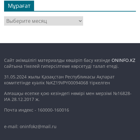
Мұрағат
Мұрағат
Сайт әкімшілігі материалды көшіріп басу кезінде
ONINFO.KZ
сайтына тікелей гиперсілтеме көрсетуді талап етеді.
31.05.2024 жылы Қазақстан Республикасы Ақпарат
комитетінде куәлік №KZ19VPY00094068 тіркелген
Алғашқы есепке қою кезіндегі нөмірі мен мерзімі №16828-
ИА 28.12.2017 ж.
Почта индекс - 160000-160016
e-mail: oninfokz@mail.ru