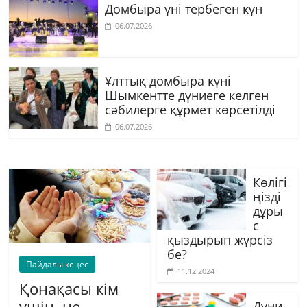
Домбыра үні тербеген күн
06.07.2026
Ұлттық домбыра күні
Шымкентте дүниеге келген
сәбилерге құрмет көрсетілді
06.07.2026
Көлігі
ңізді
дұры
с
қыздырып жүрсіз
бе?
Пайдалы кеңес
11.12.2024
Қонақасы кім
үшін, не
Дүни