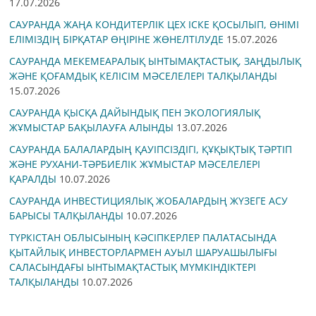
17.07.2026
САУРАНДА ЖАҢА КОНДИТЕРЛІК ЦЕХ ІСКЕ ҚОСЫЛЫП, ӨНІМІ
ЕЛІМІЗДІҢ БІРҚАТАР ӨҢІРІНЕ ЖӨНЕЛТІЛУДЕ
15.07.2026
САУРАНДА МЕКЕМЕАРАЛЫҚ ЫНТЫМАҚТАСТЫҚ, ЗАҢДЫЛЫҚ
ЖӘНЕ ҚОҒАМДЫҚ КЕЛІСІМ МӘСЕЛЕЛЕРІ ТАЛҚЫЛАНДЫ
15.07.2026
САУРАНДА ҚЫСҚА ДАЙЫНДЫҚ ПЕН ЭКОЛОГИЯЛЫҚ
ЖҰМЫСТАР БАҚЫЛАУҒА АЛЫНДЫ
13.07.2026
САУРАНДА БАЛАЛАРДЫҢ ҚАУІПСІЗДІГІ, ҚҰҚЫҚТЫҚ ТӘРТІП
ЖӘНЕ РУХАНИ-ТӘРБИЕЛІК ЖҰМЫСТАР МӘСЕЛЕЛЕРІ
ҚАРАЛДЫ
10.07.2026
САУРАНДА ИНВЕСТИЦИЯЛЫҚ ЖОБАЛАРДЫҢ ЖҮЗЕГЕ АСУ
БАРЫСЫ ТАЛҚЫЛАНДЫ
10.07.2026
ТҮРКІСТАН ОБЛЫСЫНЫҢ КӘСІПКЕРЛЕР ПАЛАТАСЫНДА
ҚЫТАЙЛЫҚ ИНВЕСТОРЛАРМЕН АУЫЛ ШАРУАШЫЛЫҒЫ
САЛАСЫНДАҒЫ ЫНТЫМАҚТАСТЫҚ МҮМКІНДІКТЕРІ
ТАЛҚЫЛАНДЫ
10.07.2026