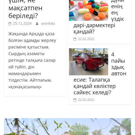
енің
мақсатпен
ең
беріледі?
үздік
25.12.2024
oninfokz
дәрі-дәрмектері
қандай?
Жақында Арқада қаза
22.02.2022
болған адамды жерлеу
рәсіміне қатыстым.
Сырдың азаматы
4
пайы
ретінде талқыға салар
здық
ой түйіп, дін
автон
мамандарымен
есие: Талапқа
тілдестім. Айтпағым,
қандай көліктер
«қонақасының»
сәйкес келеді?
22.02.2022