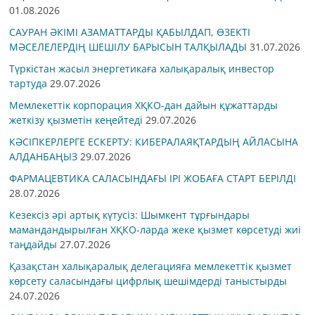
01.08.2026
САУРАН ӘКІМІ АЗАМАТТАРДЫ ҚАБЫЛДАП, ӨЗЕКТІ
МӘСЕЛЕЛЕРДІҢ ШЕШІЛУ БАРЫСЫН ТАЛҚЫЛАДЫ
31.07.2026
Түркістан жасыл энергетикаға халықаралық инвестор
тартуда
29.07.2026
Мемлекеттік корпорация ХҚКО-дан дайын құжаттарды
жеткізу қызметін кеңейтеді
29.07.2026
КӘСІПКЕРЛЕРГЕ ЕСКЕРТУ: КИБЕРАЛАЯҚТАРДЫҢ АЙЛАСЫНА
АЛДАНБАҢЫЗ
29.07.2026
ФАРМАЦЕВТИКА САЛАСЫНДАҒЫ ІРІ ЖОБАҒА СТАРТ БЕРІЛДІ
28.07.2026
Кезексіз әрі артық күтусіз: Шымкент тұрғындары
мамандандырылған ХҚКО-ларда жеке қызмет көрсетуді жиі
таңдайды
27.07.2026
Қазақстан халықаралық делегацияға мемлекеттік қызмет
көрсету саласындағы цифрлық шешімдерді таныстырды
24.07.2026