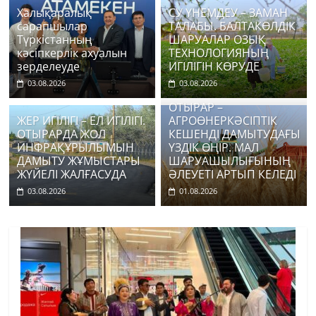
Халықаралық
СУ ҮНЕМДЕУ – ЗАМАН
сарапшылар
ТАЛАБЫ. БАЛТАКӨЛДІК
Түркістанның
ШАРУАЛАР ОЗЫҚ
кәсіпкерлік ахуалын
ТЕХНОЛОГИЯНЫҢ
зерделеуде
ИГІЛІГІН КӨРУДЕ
03.08.2026
03.08.2026
ОТЫРАР –
ЖЕР ИГІЛІГІ – ЕЛ ИГІЛІГІ.
АГРОӨНЕРКӘСІПТІК
ОТЫРАРДА ЖОЛ
КЕШЕНДІ ДАМЫТУДАҒЫ
ИНФРАҚҰРЫЛЫМЫН
ҮЗДІК ӨҢІР. МАЛ
ДАМЫТУ ЖҰМЫСТАРЫ
ШАРУАШЫЛЫҒЫНЫҢ
ЖҮЙЕЛІ ЖАЛҒАСУДА
ӘЛЕУЕТІ АРТЫП КЕЛЕДІ
03.08.2026
01.08.2026