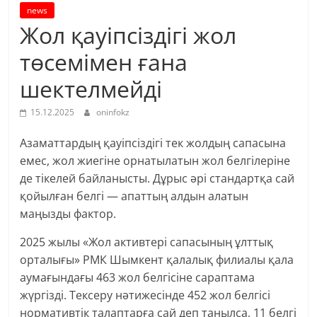
news
Жол қауіпсіздігі жол
төсемімен ғана
шектелмейді
15.12.2025
oninfokz
Азаматтардың қауіпсіздігі тек жолдың сапасына
емес, жол жиегіне орнатылатын жол белгілеріне
де тікелей байланысты. Дұрыс әрі стандартқа сай
қойылған белгі — апаттың алдын алатын
маңызды фактор.
2025 жылы «Жол активтері сапасының ұлттық
орталығы» РМК Шымкент қалалық филиалы қала
аумағындағы 463 жол белгісіне сараптама
жүргізді. Тексеру нәтижесінде 452 жол белгісі
нормативтік талаптарға сай деп танылса, 11 белгі