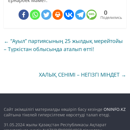
Ернарбек Мамет.
0
Поделились
←
“Ауыл” партиясының 25 жылдық мерейтойы
– Түркістан облысында аталып өтті!
ХАЛЫҚ СЕНІМІ – НЕГІЗГІ МІНДЕТ
→
Сайт әкімшілігі материалды көшіріп басу кезінде
ONINFO.KZ
сайтына тікелей гиперсілтеме көрсетуді талап етеді.
31.05.2024 жылы Қазақстан Республикасы Ақпарат