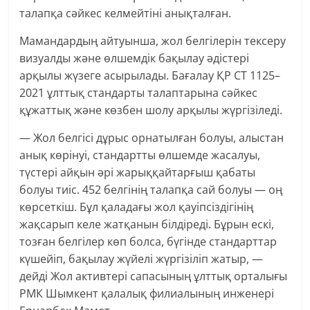
талапқа сәйкес келмейтіні анықталған.
Мамандардың айтуынша, жол белгілерін тексеру
визуалды және өлшемдік бақылау әдістері
арқылы жүзеге асырылады. Бағалау ҚР СТ 1125–
2021 ұлттық стандарты талаптарына сәйкес
құжаттық және көзбен шолу арқылы жүргізіледі.
— Жол белгісі дұрыс орнатылған болуы, алыстан
анық көрінуі, стандартты өлшемде жасалуы,
түстері айқын әрі жарыққайтарғыш қабаты
болуы тиіс. 452 белгінің талапқа сай болуы — оң
көрсеткіш. Бұл қаладағы жол қауіпсіздігінің
жақсарып келе жатқанын білдіреді. Бұрын ескі,
тозған белгілер көп болса, бүгінде стандарттар
күшейіп, бақылау жүйелі жүргізіліп жатыр, —
дейді Жол активтері сапасының ұлттық орталығы
РМК Шымкент қалалық филиалының инженері