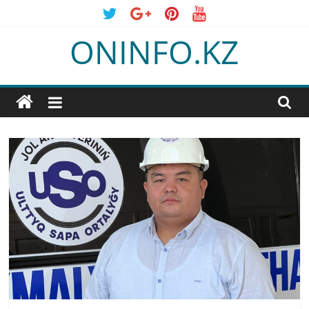
Skip
to
ONINFO.KZ
content