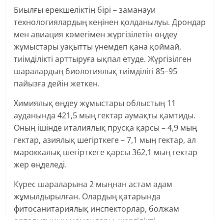
Биылғы ерекшеліктің бірі – заманауи
технологиялардың кеңінен қолданылуы. Дрондар
мен авиация көмегімен жүргізілетін өңдеу
жұмыстары уақытты үнемдеп қана қоймай,
тиімділікті арттыруға ықпал етуде. Жүргізілген
шаралардың биологиялық тиімділігі 85–95
пайызға дейін жеткен.
Химиялық өңдеу жұмыстары облыстың 11
ауданында 421,5 мың гектар аумақты қамтиды.
Оның ішінде италиялық прусқа қарсы – 4,9 мың
гектар, азиялық шегірткеге – 7,1 мың гектар, ал
мароккалық шегірткеге қарсы 362,1 мың гектар
жер өңделеді.
Күрес шараларына 2 мыңнан астам адам
жұмылдырылған. Олардың қатарында
фитосанитариялық инспекторлар, болжам