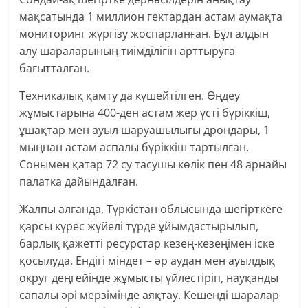
мақсатында 1 миллион гектардан астам аумақта
мониторинг жүргізу жоспарланған. Бұл алдын
алу шараларының тиімділігін арттыруға
бағытталған.
Техникалық қамту да күшейтілген. Өңдеу
жұмыстарына 400-ден астам жер үсті бүріккіш,
ұшақтар мен ауыл шаруашылығы дрондары, 1
мыңнан астам аспалы бүріккіш тартылған.
Сонымен қатар 72 су тасушы көлік пен 48 арнайы
палатка дайындалған.
Жалпы алғанда, Түркістан облысында шегірткеге
қарсы күрес жүйелі түрде ұйымдастырылып,
барлық қажетті ресурстар кезең-кезеңімен іске
қосылуда. Ендігі міндет – әр аудан мен ауылдық
округ деңгейінде жұмысты үйлестіріп, науқанды
сапалы әрі мерзімінде аяқтау. Кешенді шаралар