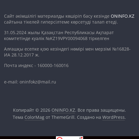
Сайт әкімшілігі материалды көшіріп басу кезінде
ONINFO.KZ
сайтына тікелей гиперсілтеме көрсетуді талап етеді.
31.05.2024 жылы Қазақстан Республикасы Ақпарат
комитетінде куәлік №KZ19VPY00094068 тіркелген
Алғашқы есепке қою кезіндегі нөмірі мен мерзімі №16828-
ИА 28.12.2017 ж.
Почта индекс - 160000-160016
e-mail: oninfokz@mail.ru
Копирайт © 2026
ONINFO.KZ
. Все права защищены.
Тема
ColorMag
от ThemeGrill. Создано на
WordPress
.