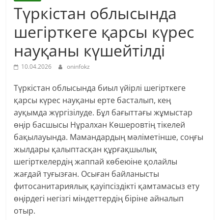
Түркістан облысында
шегірткеге қарсы күрес
науқаны күшейтілді
10.04.2026
oninfokz
Түркістан облысында биыл үйірлі шегірткеге
қарсы күрес науқаны ерте басталып, кең
ауқымда жүргізілуде. Бұл бағыттағы жұмыстар
өңір басшысы Нұралхан Көшеровтің тікелей
бақылауында. Мамандардың мәліметінше, соңғы
жылдары қалыптасқан құрғақшылық
шегірткелердің жаппай көбеюіне қолайлы
жағдай туғызған. Осыған байланысты
фитосанитариялық қауіпсіздікті қамтамасыз ету
өңірдегі негізгі міндеттердің біріне айналып
отыр.