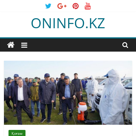
Skip
to
ONINFO.KZ
content
Қоғам