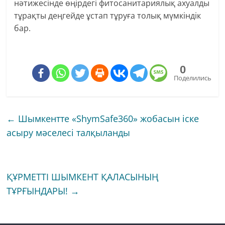
нәтижесінде өңірдегі фитосанитариялық ахуалды
тұрақты деңгейде ұстап тұруға толық мүмкіндік
бар.
0
Поделились
←
Шымкентте «ShymSafe360» жобасын іске
асыру мәселесі талқыланды⁣⁣
ҚҰРМЕТТІ ШЫМКЕНТ ҚАЛАСЫНЫҢ
ТҰРҒЫНДАРЫ!
→