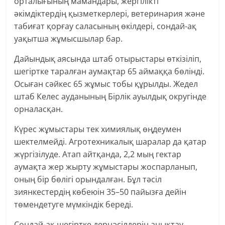
орталығының мамандары, жергілікті
әкімдіктердің қызметкерлері, ветеринария және
табиғат қорғау саласының өкілдері, сондай-ақ
уақытша жұмысшылар бар.
Дайындық аясында штаб отырыстары өткізіліп,
шегіртке таралған аумақтар 65 аймаққа бөлінді.
Осыған сәйкес 65 жұмыс тобы құрылды. Жедел
штаб Келес ауданының Бірлік ауылдық округінде
орналасқан.
Күрес жұмыстары тек химиялық өңдеумен
шектелмейді. Агротехникалық шаралар да қатар
жүргізілуде. Атап айтқанда, 2,2 мың гектар
аумақта жер жырту жұмыстары жоспарланып,
оның бір бөлігі орындалған. Бұл тәсіл
зиянкестердің көбеюін 35–50 пайызға дейін
төмендетуге мүмкіндік береді.
Сондай-ақ шегіртке дернәсілдерін анықтау