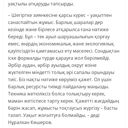
уақтылы атқаруды тапсырды.
– Шегіртке зиянкесіне қарсы күрес – уақытпен
санаспайтын жұмыс. Барлық шаралар дер
кезінде және бірлесе атқарылса ғана нәтиже
береді. Бұл – тек ауыл шаруашылығын қорғау
емес, өңірдің экономикалық және экологиялық
қауіпсіздігін қамтамасыз ету мәселесі. Сондықтан
іске формалды түрде қарауға жол берілмейді.
Әрбір аудан, әрбір ауылдық округ өзіне
жүктелген міндетті толық әрі сапалы орындауы
тиіс. Біз нақты нәтиже көруіміз қажет. Ол үшін
барлық ресурсты тиімді пайдалану маңызды.
Техника жеткіліксіз болса толықтыру керек,
маман жетіспесе тарту керек. Қажетті жағдайдың
бәрін жасап, жұмысты тоқтаусыз жүргізу – басты
талап. Уақыт жоғалтуға болмайды, – деді
Нұралхан Көшеров.