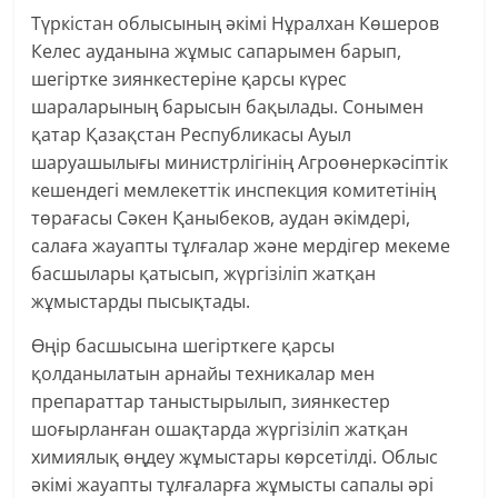
Түркістан облысының әкімі Нұралхан Көшеров
Келес ауданына жұмыс сапарымен барып,
шегіртке зиянкестеріне қарсы күрес
шараларының барысын бақылады. Сонымен
қатар Қазақстан Республикасы Ауыл
шаруашылығы министрлігінің Агроөнеркәсіптік
кешендегі мемлекеттік инспекция комитетінің
төрағасы Сәкен Қаныбеков, аудан әкімдері,
салаға жауапты тұлғалар және мердігер мекеме
басшылары қатысып, жүргізіліп жатқан
жұмыстарды пысықтады.
Өңір басшысына шегірткеге қарсы
қолданылатын арнайы техникалар мен
препараттар таныстырылып, зиянкестер
шоғырланған ошақтарда жүргізіліп жатқан
химиялық өңдеу жұмыстары көрсетілді. Облыс
әкімі жауапты тұлғаларға жұмысты сапалы әрі