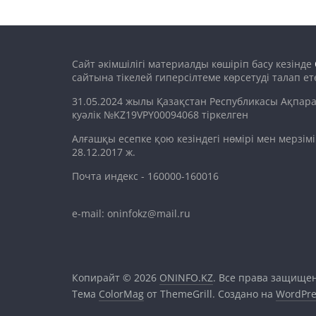
Сайт әкімшілігі материалды көшіріп басу кезінде
сайтына тікелей гиперсілтеме көрсетуді талап ете
31.05.2024 жылы Қазақстан Республикасы Ақпара
куәлік №KZ19VPY00094068 тіркелген
Алғашқы есепке қою кезіндегі нөмірі мен мерзім
28.12.2017 ж.
Почта индекс - 160000-160016
e-mail: oninfokz@mail.ru
Копирайт © 2026
ONINFO.KZ
. Все права защище
Тема
ColorMag
от ThemeGrill. Создано на
WordPre