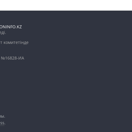
ONINFO.KZ
ді.
т комитетінде
і №16828-ИА
ны.
ss
.