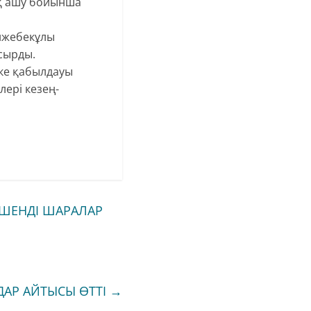
ық ашу бойынша
енжебекұлы
сырды.
еке қабылдауы
лері кезең-
ЕШЕНДІ ШАРАЛАР
АР АЙТЫСЫ ӨТТІ
→