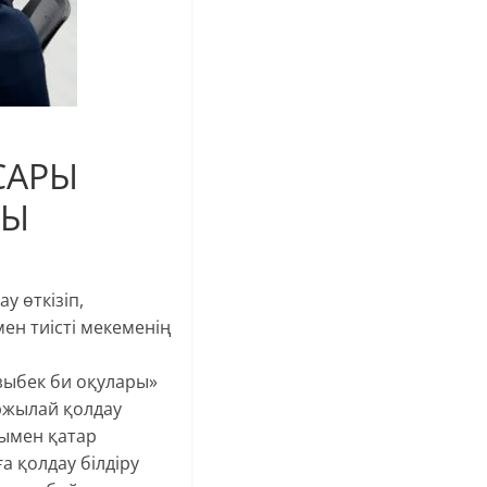
САРЫ
ДЫ
у өткізіп,
ен тиісті мекеменің
зыбек би оқулары»
ржылай қолдау
нымен қатар
а қолдау білдіру