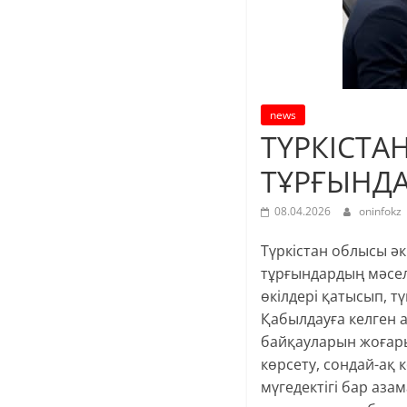
news
ТҮРКІСТА
ТҰРҒЫНДА
08.04.2026
oninfokz
Түркістан облысы әк
тұрғындардың мәсел
өкілдері қатысып, 
Қабылдауға келген 
байқауларын жоғары
көрсету, сондай-ақ 
мүгедектігі бар аза