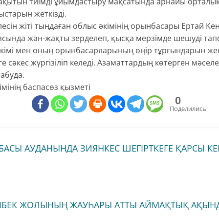
уақытын тиімді ұйымдастыру мақсатында арнайы ортал
ыстарын жеткізді.
есін жіті тыңдаған облыс әкімінің орынбасары Ертай К
ясында жан-жақты зерделеп, қысқа мерзімде шешуді тап
 әкімі мен оның орынбасарларының өңір тұрғындарын ж
ге сәкес жүргізіліп келеді. Азаматтардың көтерген мәселе
абуда.
імінің баспасөз қызметі
0
Поделились
АБАСЫ АУДАНЫНДА ЗИЯНКЕС ШЕГІРТКЕГЕ ҚАРСЫ К
ІБЕК ЖОЛЫНЫҢ ЖАУҺАРЫ АТТЫ АЙМАҚТЫҚ АҚЫНД