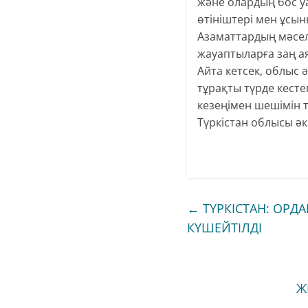
және олардың бос 
өтініштері мен ұсын
Азаматтардың мәсел
жауаптыларға заң а
Айта кетсек, облыс
тұрақты түрде кесте
кезеңімен шешімін т
Түркістан облысы әк
←
ТҮРКІСТАН: ОРД
КҮШЕЙТІЛДІ
Ж