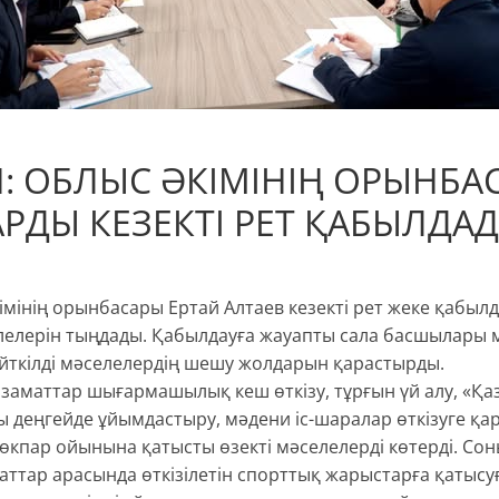
Н: ОБЛЫС ӘКІМІНІҢ ОРЫНБА
РДЫ КЕЗЕКТІ РЕТ ҚАБЫЛДА
імінің орынбасары Ертай Алтаев кезекті рет жеке қабылда
елерін тыңдады. Қабылдауға жауапты сала басшылары м
түйткілді мәселелердің шешу жолдарын қарастырды.
азаматтар шығармашылық кеш өткізу, тұрғын үй алу, «Қа
 деңгейде ұйымдастыру, мәдени іс-шаралар өткізуге қа
көкпар ойынына қатысты өзекті мәселелерді көтерді. Со
маттар арасында өткізілетін спорттық жарыстарға қатысуғ