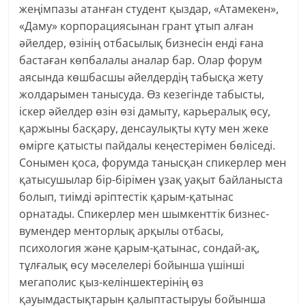
жеңімпазы атанған студент қыздар, «Атамекен»,
«Даму» корпорациясынан грант ұтып алған
әйелдер, өзінің отбасылық бизнесін енді ғана
бастаған көпбалалы аналар бар. Олар форум
аясында көшбасшы әйелдердің табысқа жету
жолдарымен танысуда. Өз кезегінде табысты,
іскер әйелдер өзін өзі дамыту, карьералық өсу,
қаржыны басқару, денсаулықты күту мен жеке
өмірге қатысты пайдалы кеңестерімен бөліседі.
Сонымен қоса, форумда танысқан спикерлер мен
қатысушылар бір-бірімен ұзақ уақыт байланыста
болып, тиімді әріптестік қарым-қатынас
орнатады. Спикерлер мен шымкенттік бизнес-
вумендер менторлық арқылы отбасы,
психология және қарым-қатынас, сондай-ақ,
тұлғалық өсу мәселелері бойынша үшінші
мегаполис қыз-келіншектерінің өз
қауымдастықтарын қалыптастыруы бойынша