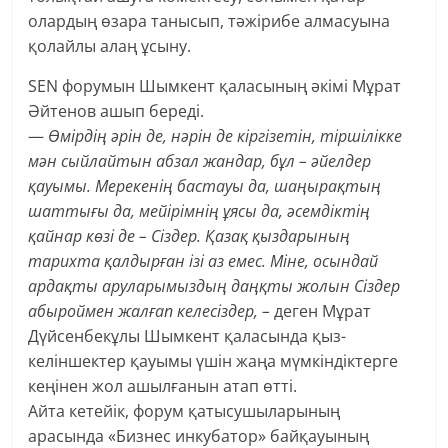
олардың өзара танысып, тәжірибе алмасуына
қолайлы алаң ұсыну.​
SEN форумын Шымкент қаласының әкімі Мұрат
Әйтенов ашып береді.
—
Өмірдің әрін де, нәрін де кіргізетін, тіршілікке
мән сыйлайтын абзал жандар, бұл – әйелдер
қауымы. Мерекенің бастауы да, шаңырақтың
шаттығы да, мейірімнің ұясы да, әсемдіктің
қайнар көзі де – Сіздер. Қазақ қыздарының
тарихта қалдырған ізі аз емес. Міне, осындай
ардақты аруларымыздың даңқты жолын Сіздер
абыроймен жалғап келесіздер, –
деген Мұрат
Дүйсенбекұлы Шымкент қаласында қыз-
келіншектер қауымы үшін жаңа мүмкіндіктерге
кеңінен жол ашылғанын атап өтті.
Айта кетейік, форум қатысушыларының
арасында «Бизнес инкубатор» байқауының