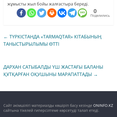
жұмысты жыл бойы жалғастыра береді.
0
Поделились
←
ТҮРКІСТАНДА «TARMAQTAR» КІТАБЫНЫҢ
ТАНЫСТЫРЫЛЫМЫ ӨТТІ
ДАРХАН САТЫБАЛДЫ ҮШ ЖАСТАҒЫ БАЛАНЫ
ҚҰТҚАРҒАН ОҚУШЫНЫ МАРАПАТТАДЫ
→
Сайт әкімшілігі материалды көшіріп басу кезінде
ONINFO.KZ
сайтына тікелей гиперсілтеме көрсетуді талап етеді.