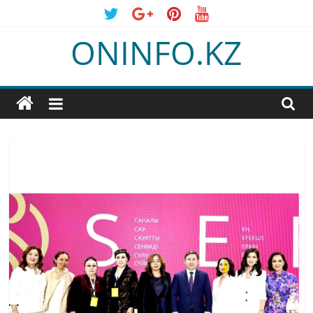
Skip
to
ONINFO.KZ
content