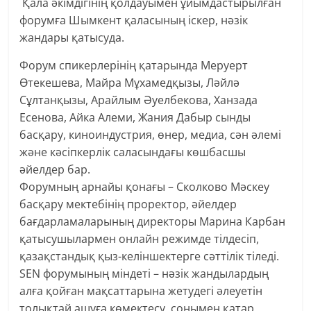
Қала әкімдігінің қолдауымен ұйымдастырылған
форумға Шымкент қаласының іскер, нәзік
жандары қатысуда.
Форум спикерлерінің қатарында Меруерт
Өтекешева, Майра Мұхамедқызы, Ләйлә
Сұлтанқызы, Арайлым Әуелбекова, Ханзада
Есенова, Айка Алеми, Жания Дабыр сынды
басқару, киноиндустрия, өнер, медиа, сән әлемі
және кәсіпкерлік саласындағы көшбасшы
әйелдер бар.
Форумның арнайы қонағы – Сколково Мәскеу
басқару мектебінің проректор, әйелдер
бағдарламаларының директоры Марина Карбан
қатысушылармен онлайн режимде тілдесіп,
қазақстандық қыз-келіншектерге сәттілік тіледі.
SEN форумының міндеті – нәзік жандылардың
алға қойған мақсаттарына жетудегі әлеуетін
толықтай ашуға көмектесу, сонымен қатар