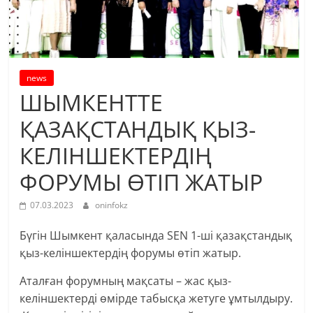
news
ШЫМКЕНТТЕ
ҚАЗАҚСТАНДЫҚ ҚЫЗ-
КЕЛІНШЕКТЕРДІҢ
ФОРУМЫ ӨТІП ЖАТЫР
07.03.2023
oninfokz
Бүгін Шымкент қаласында SEN 1-ші қазақстандық
қыз-келіншектердің форумы өтіп жатыр.
Аталған форумның мақсаты – жас қыз-
келіншектерді өмірде табысқа жетуге ұмтылдыру.