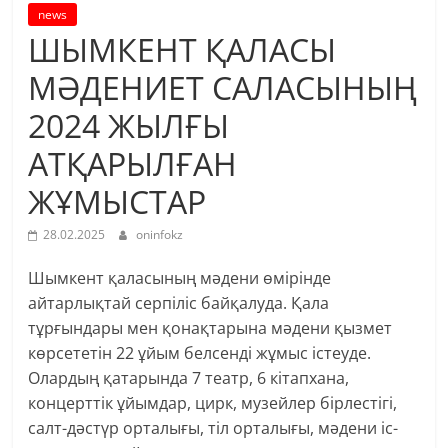
news
ШЫМКЕНТ ҚАЛАСЫ
МӘДЕНИЕТ САЛАСЫНЫҢ
2024 ЖЫЛҒЫ
АТҚАРЫЛҒАН
ЖҰМЫСТАР
28.02.2025
oninfokz
Шымкент қаласының мәдени өмірінде
айтарлықтай серпіліс байқалуда. Қала
тұрғындары мен қонақтарына мәдени қызмет
көрсететін 22 ұйым белсенді жұмыс істеуде.
Олардың қатарында 7 театр, 6 кітапхана,
концерттік ұйымдар, цирк, музейлер бірлестігі,
салт-дәстүр орталығы, тіл орталығы, мәдени іс-