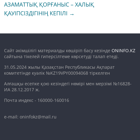
АЗАМАТТЫҚ ҚОРҒАНЫС – ХАЛЫҚ
ҚАУІПСІЗДІГІНІҢ КЕПІЛІ
→
Сайт әкімшілігі материалды көшіріп басу кезінде
ONINFO.KZ
сайтына тікелей гиперсілтеме көрсетуді талап етеді.
31.05.2024 жылы Қазақстан Республикасы Ақпарат
комитетінде куәлік №KZ19VPY00094068 тіркелген
Алғашқы есепке қою кезіндегі нөмірі мен мерзімі №16828-
ИА 28.12.2017 ж.
Почта индекс - 160000-160016
e-mail: oninfokz@mail.ru