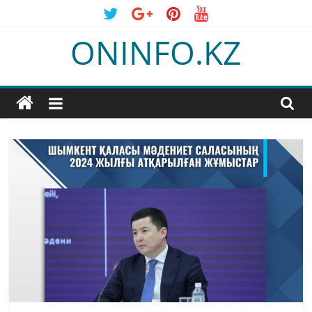
Skip
to
ONINFO.KZ
content