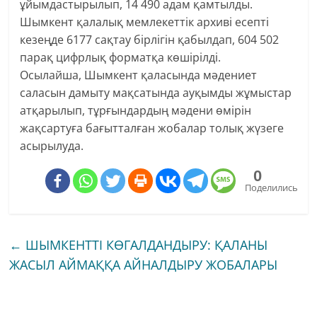
ұйымдастырылып, 14 490 адам қамтылды.
Шымкент қалалық мемлекеттік архиві есепті
кезеңде 6177 сақтау бірлігін қабылдап, 604 502
парақ цифрлық форматқа көшірілді.
Осылайша, Шымкент қаласында мәдениет
саласын дамыту мақсатында ауқымды жұмыстар
атқарылып, тұрғындардың мәдени өмірін
жақсартуға бағытталған жобалар толық жүзеге
асырылуда.
0
Поделились
←
ШЫМКЕНТТІ КӨГАЛДАНДЫРУ: ҚАЛАНЫ
ЖАСЫЛ АЙМАҚҚА АЙНАЛДЫРУ ЖОБАЛАРЫ