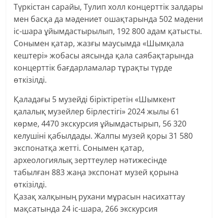
Түркістан сарайы, Тулип холл концерттік залдары
мен басқа да мәдениет ошақтарында 502 мәдени
іс-шара ұйымдастырылып, 192 800 адам қатысты.
Сонымен қатар, жазғы маусымда «Шымқала
кештері» жобасы аясында қала саябақтарында
концерттік бағдарламалар тұрақты түрде
өткізілді.
Қаладағы 5 музейді біріктіретін «Шымкент
қалалық музейлер бірлестігі» 2024 жылы 61
көрме, 4470 экскурсия ұйымдастырып, 56 320
келушіні қабылдады. Жалпы музей қоры 31 580
экспонатқа жетті. Сонымен қатар,
археологиялық зерттеулер нәтижесінде
табылған 883 жаңа экспонат музей қорына
өткізілді.
Қазақ халқының рухани мұрасын насихаттау
мақсатында 24 іс-шара, 266 экскурсия