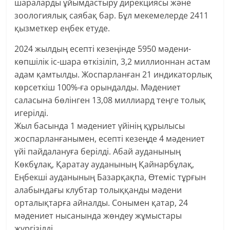
шараларды ұйымдастыру дирекциясы және
зоологиялық саябақ бар. Бұл мекемелерде 2411
қызметкер еңбек етуде.
2024 жылдың есепті кезеңінде 5950 мәдени-
көпшілік іс-шара өткізіліп, 3,2 миллионнан астам
адам қамтылды. Жоспарланған 21 индикаторлық
көрсеткіш 100%-ға орындалды. Мәдениет
саласына бөлінген 13,08 миллиард теңге толық
игерілді.
Жыл басында 1 мәдениет үйінің құрылысы
жоспарланғанымен, есепті кезеңде 4 мәдениет
үйі пайдалануға берілді. Абай ауданының
Көкбұлақ, Қаратау ауданының Қайнарбұлақ,
Еңбекші ауданының Базарқақпа, Өтеміс тұрғын
алабындағы клубтар толыққанды мәдени
орталықтарға айналды. Сонымен қатар, 24
мәдениет нысанында жөндеу жұмыстары
жүргізілді.