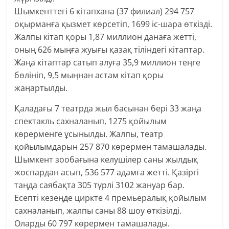
Шымкенттегі 6 кітапхана (37 филиал) 294 757
оқырманға қызмет көрсетіп, 1699 іс-шара өткізді.
Жалпы кітап қоры 1,87 миллион данаға жетті,
оның 626 мыңға жуығы қазақ тіліндегі кітаптар.
Жаңа кітаптар сатып алуға 35,9 миллион теңге
бөлініп, 9,5 мыңнан астам кітап қоры
жаңартылды.
Қаладағы 7 театрда жыл басынан бері 33 жаңа
спектакль сахналанып, 1275 қойылым
көрерменге ұсынылды. Жалпы, театр
қойылымдарын 257 870 көрермен тамашалады.
Шымкент зообағына келушілер саны жылдық
жоспардан асып, 536 577 адамға жетті. Қазіргі
таңда саябақта 305 түрлі 3102 жануар бар.
Есепті кезеңде циркте 4 премьералық қойылым
сахналанып, жалпы саны 88 шоу өткізілді.
Оларды 60 797 көрермен тамашалады.