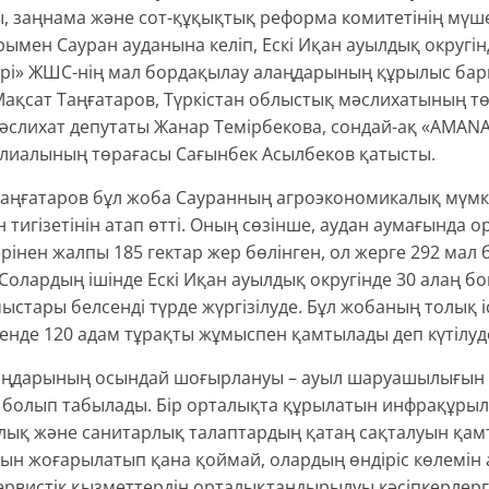
ты, заңнама және сот-құқықтық реформа комитетінің мүш
ымен Сауран ауданына келіп, Ескі Иқан ауылдық округі
дері» ЖШС-нің мал бордақылау алаңдарының құрылыс бар
 Мақсат Таңғатаров, Түркістан облыстық мәслихатының т
әслихат депутаты Жанар Темірбекова, сондай-ақ «AMAN
лиалының төрағасы Сағынбек Асылбеков қатысты.
 Таңғатаров бұл жоба Сауранның агроэкономикалық мүмкі
н тигізетінін атап өтті. Оның сөзінше, аудан аумағында 
рінен жалпы 185 гектар жер бөлінген, ол жерге 292 мал
Солардың ішінде Ескі Иқан ауылдық округінде 30 алаң б
ыстары белсенді түрде жүргізілуде. Бұл жобаның толық 
генде 120 адам тұрақты жұмыспен қамтылады деп күтілуд
аңдарының осындай шоғырлануы – ауыл шаруашылығын
л болып табылады. Бір орталықта құрылатын инфрақұр
лық және санитарлық талаптардың қатаң сақталуын қамт
сын жоғарылатып қана қоймай, олардың өндіріс көлемін 
сервистік қызметтердің орталықтандырылуы кәсіпкерлерг