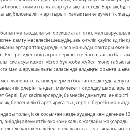
ғы бизнес-климатты жақсартуға ықпал етеді. Барлық бұл
алық белсенділігін арттырып, халықтың әлеуметтік жағ
обаның маңыздылығын ерекше атап өтіп, мал шаруашыл
ен қамту мәселесін шешудің, азық-түлік қауіпсіздігін 
миканы әртараптандырудың аса маңызды факторы екенін 
ше, Ел Президентінің агроөнеркәсіпке бағытталған баст
ы іске асуы қажет. «Егер бұл жоба жүйелі және табысты 
ста мал шаруашылығы саласында алдыңғы орынға шығары 
рмен және жеке кәсіпкерлермен болған кездесуде депута
ыныс-пікірлерін тыңдап, мемлекеттік қолдау шаралары м
т берді. Бұл кәсіпкерлердің бизнесін дамытуға, өндірісті
лық белсенділікті арттыруға тың серпін беретін маңызд
ңдары толық іске қосылған кезде ауданда кем дегенде 1
 өңірдің әлеуметтік-экономикалық жағдайы жақсарады
рлерде кәсіпкерлік белсенділік артып, тұрғындардың та