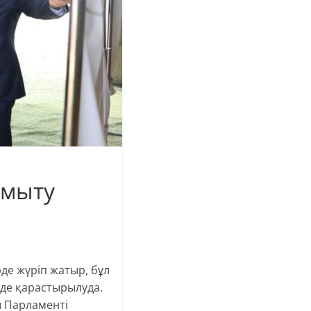
амыту
де жүріп жатыр, бұл
нде қарастырылуда.
ы Парламенті