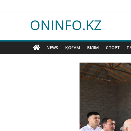
Skip
to
content
ONINFO.KZ
NEWS
ҚОҒАМ
БІЛІМ
СПОРТ
П