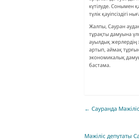
күтілуде. Сонымен қ
түлік қауіпсіздігі нығ
Жалпы, Сауран ауда
тұрақты дамуына үл
ауылдық жерлердің 
артып, аймақ тұрғын
экономикалық даму
бастама.
←
Сауранда Мәжіліс
Мәжіліс депутаты С