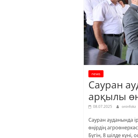
news
Сауран а
арқылы өң
08.07.2025
oninfokz
Сауран ауданында і
өңірдің агроөнеркәс
Бүгін, 8 шілде күні