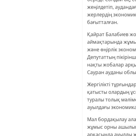
жеңілдетіп, ауданда
жерлердің экономик
бағытталған.
Қайрат Балабиев ж
аймақтарында жұмысп
және өңірлік эконо
Депутаттың пікірін
нақты жобалар арқыл
Сауран ауданы облы
Жергілікті тұрғында
қатысты олардың ұс
туралы толық мәліме
ауылдағы экономика
Мал бордақылау ала
жұмыс орны ашылып,
арқасында ауылды же