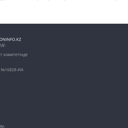
ONINFO.KZ
ді.
т комитетінде
і №16828-ИА
ны.