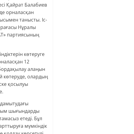
есі Қайрат Балабиев
нде орналасқан
ысымен танысты. Іс-
өрағасы Нұралы
AT» партиясының
ндіктерін көтеруге
орналасқан 12
 бордақылау алаңын
ой көтеруде, олардың
іске қосылуы
е.
 дамытудағы
ылым шығындарды
амасыз етеді. Бұл
арттыруға мүмкіндік
е қолдау көрсетуді