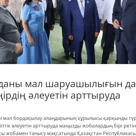
уданы мал шаруашылығын д
ірдің әлеуетін арттыруда
рі мал бордақылау алаңдарының құрылысы қарқынды түр
іптік әлеуетін арттыруда маңызды жобалардың бірі реті
, осы жобамен танысу мақсатында Қазақстан Республикас