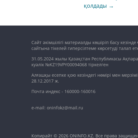
қолдады
→
Сайт әкімшілігі материалды көшіріп басу кезінде
сайтына тікелей гиперсілтеме көрсетуді талап ете
31.05.2024 жылы Қазақстан Республикасы Ақпара
куәлік №KZ19VPY00094068 тіркелген
Алғашқы есепке қою кезіндегі нөмірі мен мерзім
28.12.2017 ж.
Почта индекс - 160000-160016
e-mail: oninfokz@mail.ru
Копирайт © 2026
ONINFO.KZ
. Все права защище