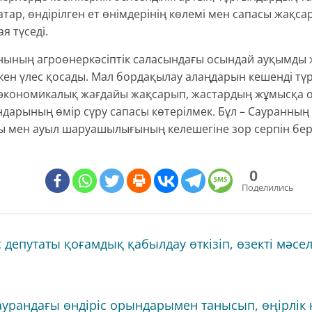
атар, өндірілген ет өнімдерінің көлемі мен сапасы жақсар
ая түседі.
нының агроөнеркәсіптік саласындағы осындай ауқымды 
кен үлес қосады. Мал бордақылау алаңдарын кешенді тү
экономикалық жағдайы жақсарып, жастардың жұмысқа ор
дарының өмір сүру сапасы көтерілмек. Бұл – Сауранның 
ы мен ауыл шаруашылығының келешегіне зор серпін бе
0
Поделились
 депутаты қоғамдық қабылдау өткізіп, өзекті мәсе
аурандағы өндіріс орындарымен танысып, өңірлік к