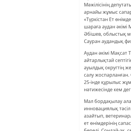
Мәжілісінің депута
арнайы жұмыс сапар
«Түркістан Ет өнім
шараға аудан әкімі
Әбішев, облыстық м
Сауран аудандық фи
Аудан әкімі Мақсат
айтарлықтай септігі
ауылдық округтің же
салу жоспарланған. 
25-інде құрылыс жұм
нәтижесінде кем де
Мал бордақылау ал
инновациялық тәсі
азайтып, ветеринар
ет өнімдерінің сапа
береді. Сондай-ақ, 