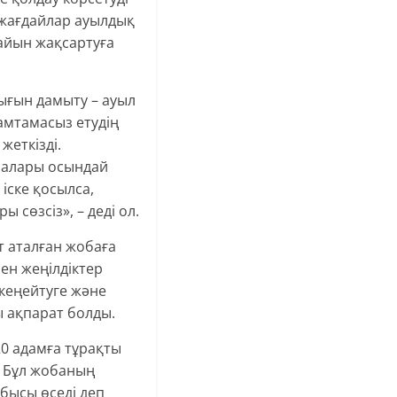
 жағдайлар ауылдық
дайын жақсартуға
ығын дамыту – ауыл
қамтамасыз етудің
жеткізді.
амалары осындай
іске қосылса,
сөзсіз», – деді ол.
т аталған жобаға
ен жеңілдіктер
 кеңейтуге және
ы ақпарат болды.
20 адамға тұрақты
. Бұл жобаның
бысы өседі деп