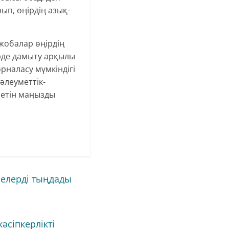
ып, өңірдің азық-
жобалар өңірдің
рде дамыту арқылы
наласу мүмкіндігі
әлеуметтік-
ретін маңызды
лелерді тыңдады
әсіпкерлікті