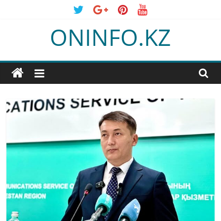
Skip
to
ONINFO.KZ
content