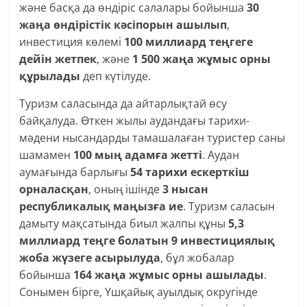
және басқа да өндіріс салалары бойынша
30
жаңа өндірістік кәсіпорын ашылып
,
инвестиция көлемі
100 миллиард теңгеге
дейін жетпек
, және
1 500 жаңа жұмыс орны
құрылады
деп күтілуде.
Туризм саласында да айтарлықтай өсу
байқалуда. Өткен жылы аудандағы тарихи-
мәдени нысандарды тамашалаған туристер саны
шамамен
100 мың адамға жетті
. Аудан
аумағында барлығы
54 тарихи ескерткіш
орналасқан
, оның ішінде
3 нысан
республикалық маңызға ие
. Туризм саласын
дамыту мақсатында биыл жалпы құны
5,3
миллиард теңге болатын 9 инвестициялық
жоба жүзеге асырылуда
, бұл жобалар
бойынша
164 жаңа жұмыс орны ашылады
.
Сонымен бірге, Үшқайық ауылдық округінде