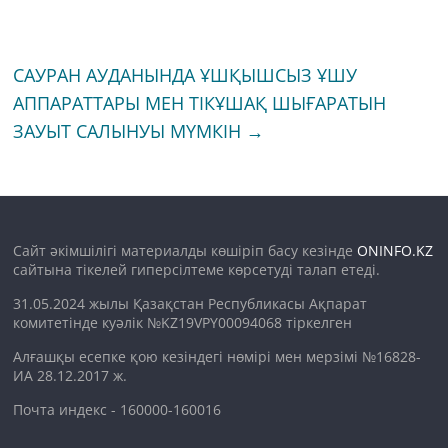
САУРАН АУДАНЫНДА ҰШҚЫШСЫЗ ҰШУ
АППАРАТТАРЫ МЕН ТІКҰШАҚ ШЫҒАРАТЫН
ЗАУЫТ САЛЫНУЫ МҮМКІН
→
Сайт әкімшілігі материалды көшіріп басу кезінде
ONINFO.KZ
сайтына тікелей гиперсілтеме көрсетуді талап етеді.
31.05.2024 жылы Қазақстан Республикасы Ақпарат
комитетінде куәлік №KZ19VPY00094068 тіркелген
Алғашқы есепке қою кезіндегі нөмірі мен мерзімі №16828-
ИА 28.12.2017 ж.
Почта индекс - 160000-160016