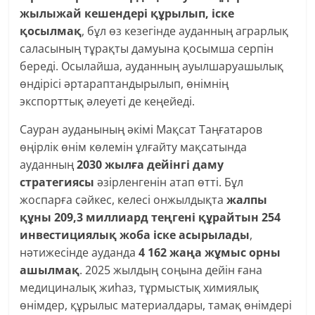
жылыжай кешендері құрылып, іске
қосылмақ
, бұл өз кезегінде ауданның аграрлық
саласының тұрақты дамуына қосымша серпін
береді. Осылайша, ауданның ауылшаруашылық
өндірісі әртараптандырылып, өнімнің
экспорттық әлеуеті де кеңейеді.
Сауран ауданының әкімі Мақсат Таңғатаров
өңірлік өнім көлемін ұлғайту мақсатында
ауданның
2030 жылға дейінгі даму
стратегиясы
әзірленгенін атап өтті. Бұл
жоспарға сәйкес, келесі онжылдықта
жалпы
құны 209,3 миллиард теңгені құрайтын 254
инвестициялық жоба іске асырылады
,
нәтижесінде ауданда
4 162 жаңа жұмыс орны
ашылмақ
. 2025 жылдың соңына дейін ғана
медициналық жиһаз, тұрмыстық химиялық
өнімдер, құрылыс материалдары, тамақ өнімдері