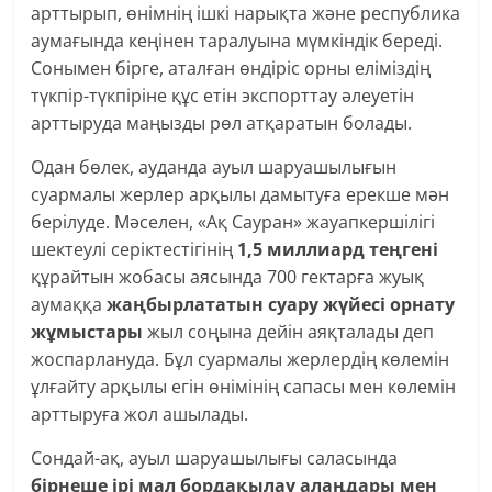
арттырып, өнімнің ішкі нарықта және республика
аумағында кеңінен таралуына мүмкіндік береді.
Сонымен бірге, аталған өндіріс орны еліміздің
түкпір-түкпіріне құс етін экспорттау әлеуетін
арттыруда маңызды рөл атқаратын болады.
Одан бөлек, ауданда ауыл шаруашылығын
суармалы жерлер арқылы дамытуға ерекше мән
берілуде. Мәселен, «Ақ Сауран» жауапкершілігі
шектеулі серіктестігінің
1,5 миллиард теңгені
құрайтын жобасы аясында 700 гектарға жуық
аумаққа
жаңбырлататын суару жүйесі орнату
жұмыстары
жыл соңына дейін аяқталады деп
жоспарлануда. Бұл суармалы жерлердің көлемін
ұлғайту арқылы егін өнімінің сапасы мен көлемін
арттыруға жол ашылады.
Сондай-ақ, ауыл шаруашылығы саласында
бірнеше ірі мал бордақылау алаңдары мен