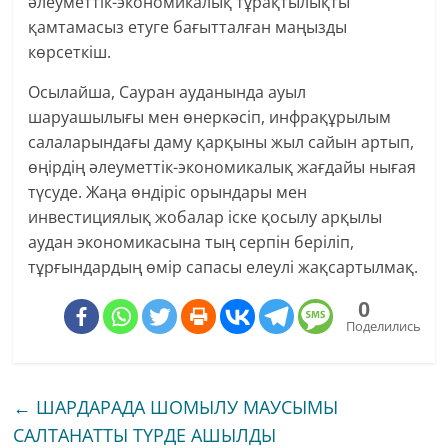
әлеуметтік-экономикалық тұрақтылықты
қамтамасыз етуге бағытталған маңызды
көрсеткіш.
Осылайша, Сауран ауданында ауыл
шаруашылығы мен өнеркәсіп, инфрақұрылым
салаларындағы даму қарқыны жыл сайын артып,
өңірдің әлеуметтік-экономикалық жағдайы нығая
түсуде. Жаңа өндіріс орындары мен
инвестициялық жобалар іске қосылу арқылы
аудан экономикасына тың серпін беріліп,
тұрғындардың өмір сапасы елеулі жақсартылмақ.
0
Поделились
←
ШАРДАРАДА ШОМЫЛУ МАУСЫМЫ
САЛТАНАТТЫ ТҮРДЕ АШЫЛДЫ