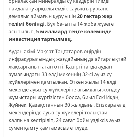
орналасқан минералды су көздерін тиімді
пайдалану арқылы емдік-сауықтыру және
демалыс аймағын құру үшін
20 гектар жер
телімі бөлінді
. Бұл бағытта 14 жоба жүзеге
асырылып,
5 миллиард теңге көлемінде
инвестиция тартылмақ
.
Аудан әкімі Мақсат Таңғатаров өңірдің
инфрақұрылымдық жағдайының да айтарлықтай
жақсарғанын атап өтті. Қазіргі таңда аудан
аумағындағы 33 елді мекеннің 32-сі ауыз су
жүйелерімен қамтылған. Өткен жылы 14 елді
мекенде ауыз су жүйелеріне ағымдағы жөндеу
жұмыстары жүргізілген болса, биыл Ескі Иқан,
Жүйнек, Қазақстанның 30 жылдығы, Егізқара елді
мекендерінде ауыз су жүйелері толықтай
қалпына келтіріліп, 24 сағат бойы үздіксіз ауыз
сумен қамту қамтамасыз етілуде.