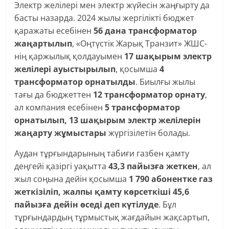
Электр желілері мен электр жүйесін жаңғырту да
басты назарда. 2024 жылы жергілікті бюджет
қаражаты есебінен
56 дана трансформатор
жаңартылып
, «Оңтүстік Жарық Транзит» ЖШС-
нің қаржылық қолдауымен
17 шақырым электр
желілері ауыстырылып
, қосымша
4
трансформатор орнатылды
. Биылғы жылы
тағы да бюджеттен
12 трансформатор орнату
,
ал компания есебінен
5 трансформатор
орнатылып, 13 шақырым электр желілерін
жаңарту жұмыстары
жүргізілетін болады.
Аудан тұрғындарының табиғи газбен қамту
деңгейі қазіргі уақытта
43,3 пайызға жеткен
, ал
жыл соңына дейін қосымша
1 790 абонентке газ
жеткізіліп, жалпы қамту көрсеткіші 45,6
пайызға дейін өседі деп күтілуде
. Бұл
тұрғындардың тұрмыстық жағдайын жақсартып,