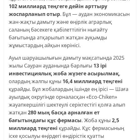
102 миллиард теңгеге дейін арттыру
жоспарланып отыр
. Бұл — аудан экономикасын
жан-жақты дамыту және өңірлік аграрлық
саланың бәсекеге қабілеттілігін нығайту
бағытында атқарылып жатқан ауқымды
жұмыстардың айқын көрінісі.
Ауыл шаруашылығын дамыту мақсатында 2025
жылы Сауран ауданында барлығы
13 ірі
инвестициялық жоба жүзеге асырылмақ
,
олардың жалпы құны
16,4 миллиард теңгені
құрайды. Бұл жобалардың ішінде ең ірісі — Шаға
ауылдық округінде орналасқан «Eco-Chiken»
жауапкершілігі шектеулі серіктестігі қолға алып
жатқан
280 мың басқа арналған ет
бағытындағы құс фермасы
. Жоба құны
2,5
миллиард теңгені
құрайды. Құс фермасының
іске қосылуы өңірдегі өндірістік қуатты