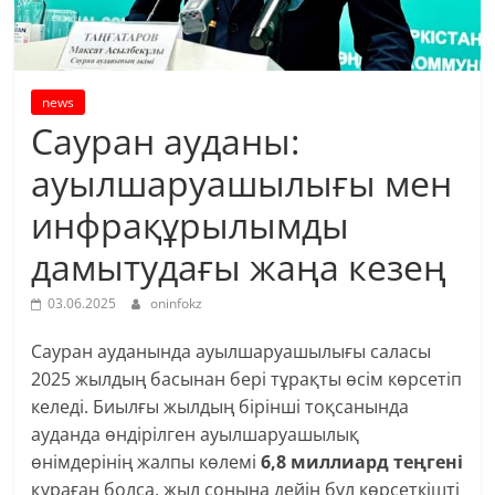
news
Сауран ауданы:
ауылшаруашылығы мен
инфрақұрылымды
дамытудағы жаңа кезең
03.06.2025
oninfokz
Сауран ауданында ауылшаруашылығы саласы
2025 жылдың басынан бері тұрақты өсім көрсетіп
келеді. Биылғы жылдың бірінші тоқсанында
ауданда өндірілген ауылшаруашылық
өнімдерінің жалпы көлемі
6,8 миллиард теңгені
құраған болса, жыл соңына дейін бұл көрсеткішті