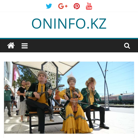
Skip
to
ONINFO.KZ
content