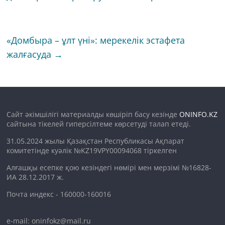
«Домбыра – ұлт үні»: мерекелік эстафета
жалғасуда
→
Сайт әкімшілігі материалды көшіріп басу кезінде
ONINFO.KZ
сайтына тікелей гиперсілтеме көрсетуді талап етеді.
31.05.2024 жылы Қазақстан Республикасы Ақпарат
комитетінде куәлік №KZ19VPY00094068 тіркелген
Алғашқы есепке қою кезіндегі нөмірі мен мерзімі №16828-
ИА 28.12.2017 ж.
Почта индекс - 160000-160016
e-mail: oninfokz@mail.ru