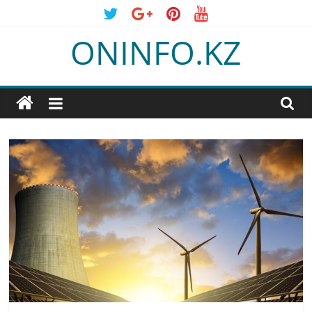
Skip
to
ONINFO.KZ
content