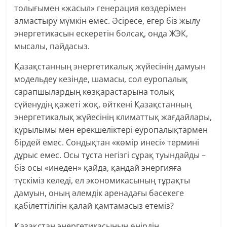
толығымен «жасыл» генерация көздерімен
алмастыру мүмкін емес. Әсіресе, егер біз жылу
энергетикасын ескеретін болсақ, онда ЖЭК,
мысалы, пайдасыз.
Қазақстанның энергетикалық жүйесінің дамуын
модельдеу кезінде, шамасы, сол еуропалық
сарапшылардың көзқарастарына толық
сүйенудің қажеті жоқ, өйткені Қазақстанның
энергетикалық жүйесінің климаттық жағдайлары,
құрылымы мен ерекшеліктері еуропалықтармен
бірдей емес. Сондықтан «көмір инесі» термині
дұрыс емес. Осы тұста негізгі сұрақ туындайды –
біз осы «инеден» қайда, қандай энергияға
түскіміз келеді, ел экономикасының тұрақты
дамуын, оның әлемдік аренадағы бәсекеге
қабілеттілігін қалай қамтамасыз етеміз?
Қазақстан энергетикасының өңірдің