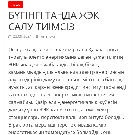
news
БҮГІНГІ ТАҢДА ЖЭК
САЛУ ТИІМСІЗ
23.09.2024
oninfokz
Осы уақытқа дейін тек көмір ғана Қазақстанға
тұрақты электр энергиясына деген қажеттіліктің
80%-ына дейін жаба алды. Бірақ біздің
заманымыздың шындығында электр энергиясын
алу көздерінің даму векторы көміртексіз бағытқа
ауысты, ал қаржы және кредит институттары енді
қазба көздеріндегі энергетикаға инвестиция
салмайды. Қазір елдің энергетикалық жүйесін
дамыту үшін ЖЭК және, сөзсіз, атом электр
станциялары перспективалы деп айтуға болады.
Бірақ орта мерзімді перспективада көмір
энергетикасын төмендетуге болмайды, оны