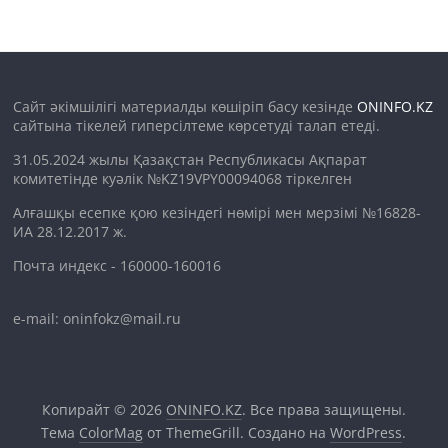
Сайт әкімшілігі материалды көшіріп басу кезінде
ONINFO.KZ
сайтына тікелей гиперсілтеме көрсетуді талап етеді.
31.05.2024 жылы Қазақстан Республикасы Ақпарат
комитетінде куәлік №KZ19VPY00094068 тіркелген
Алғашқы есепке қою кезіндегі нөмірі мен мерзімі №16828-
ИА 28.12.2017 ж.
Почта индекс - 160000-160016
e-mail: oninfokz@mail.ru
Копирайт © 2026
ONINFO.KZ
. Все права защищены.
Тема
ColorMag
от ThemeGrill. Создано на
WordPress
.