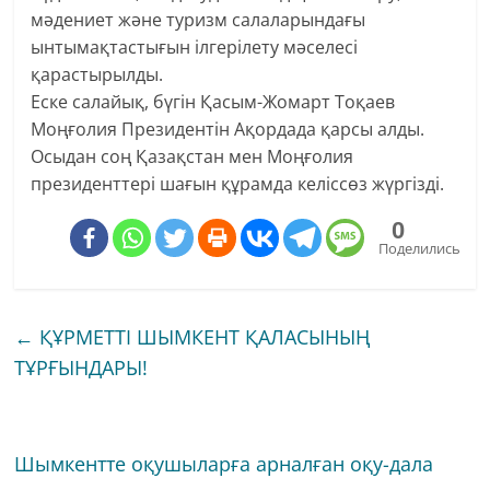
мәдениет және туризм салаларындағы
ынтымақтастығын ілгерілету мәселесі
қарастырылды.
Еске салайық, бүгін Қасым-Жомарт Тоқаев
Моңғолия Президентін Ақордада қарсы алды.
Осыдан соң Қазақстан мен Моңғолия
президенттері шағын құрамда келіссөз жүргізді.
0
Поделились
←
ҚҰРМЕТТІ ШЫМКЕНТ ҚАЛАСЫНЫҢ
ТҰРҒЫНДАРЫ!
Шымкентте оқушыларға арналған оқу-дала