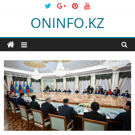
Skip
to
ONINFO.KZ
content