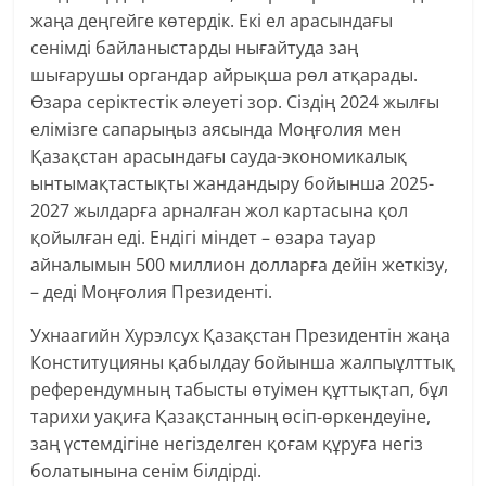
жаңа деңгейге көтердік. Екі ел арасындағы
сенімді байланыстарды нығайтуда заң
шығарушы органдар айрықша рөл атқарады.
Өзара серіктестік әлеуеті зор. Сіздің 2024 жылғы
елімізге сапарыңыз аясында Моңғолия мен
Қазақстан арасындағы сауда-экономикалық
ынтымақтастықты жандандыру бойынша 2025-
2027 жылдарға арналған жол картасына қол
қойылған еді. Ендігі міндет – өзара тауар
айналымын 500 миллион долларға дейін жеткізу,
– деді Моңғолия Президенті.
Ухнаагийн Хурэлсух Қазақстан Президентін жаңа
Конституцияны қабылдау бойынша жалпыұлттық
референдумның табысты өтуімен құттықтап, бұл
тарихи уақиға Қазақстанның өсіп-өркендеуіне,
заң үстемдігіне негізделген қоғам құруға негіз
болатынына сенім білдірді.