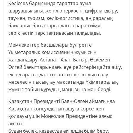
Келіссөз барысында тараптар ауыл
шаруашылығы, жеңіл өнеркәсіп, цифрландыру,
тау-кен, туризм, көлік-логистика, өңіраралық
байланыс бағыттарындағы өзара тиімді
серіктестік перспективасын талқылады.
Мемлекеттер басшылары бұл ретте
Үкіметаралық комиссияның жұмысын
жандандыру, Астана – Ұлан-Батыр, Өскемен –
Өлгей бағыттарындағы әуе рейстерін қайта ашу,
екі ел арасында төте автокөлік жолын салу
мәселесін пысықтау мақсатында Үкіметаралық
жұмыс тобын құрудың маңызына мән берді.
Қазақстан Президенті Баян-Өлгей аймағында
Қазақстан консулдығын ашуға көрсеткен
қолдауы үшін Моңғолия Президентіне алғыс
айтты.
Бұдан бөлек, кездесуде екі елдің білім беру,