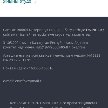
жиыны өтуде
→
Сайт әкімшілігі материалды көшіріп басу кезінде
ONINFO.KZ
сайтына тікелей гиперсілтеме көрсетуді талап етеді.
31.05.2024 жылы Қазақстан Республикасы Ақпарат
комитетінде куәлік №KZ19VPY00094068 тіркелген
Алғашқы есепке қою кезіндегі нөмірі мен мерзімі №16828-
ИА 28.12.2017 ж.
Почта индекс - 160000-160016
e-mail: oninfokz@mail.ru
Копирайт © 2026
ONINFO.KZ
. Все права защищены.