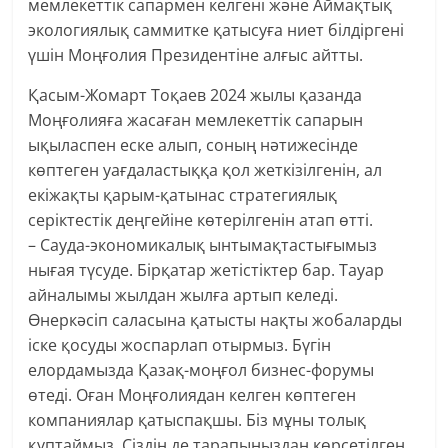
мемлекеттік сапармен келгені және Аймақтық
экологиялық саммитке қатысуға ниет білдіргені
үшін Моңғолия Президентіне алғыс айтты.
Қасым-Жомарт Тоқаев 2024 жылы қазанда
Моңғолияға жасаған мемлекеттік сапарын
ықыласпен еске алып, соның нәтижесінде
көптеген уағдаластыққа қол жеткізілгенін, ал
екіжақты қарым-қатынас стратегиялық
серіктестік деңгейіне көтерілгенін атап өтті.
– Сауда-экономикалық ынтымақтастығымыз
нығая түсуде. Бірқатар жетістіктер бар. Тауар
айналымы жылдан жылға артып келеді.
Өнеркәсіп саласына қатысты нақты жобаларды
іске қосуды жоспарлап отырмыз. Бүгін
елордамызда Қазақ-моңғол бизнес-форумы
өтеді. Оған Моңғолиядан келген көптеген
компаниялар қатыспақшы. Біз мұны толық
құптаймыз. Сіздің де тарапыңыздан көрсетілген