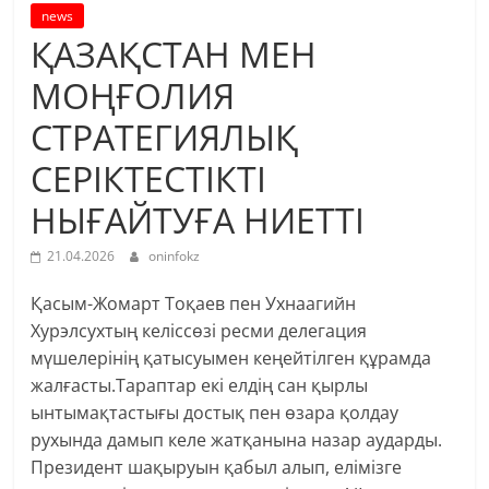
news
ҚАЗАҚСТАН МЕН
МОҢҒОЛИЯ
СТРАТЕГИЯЛЫҚ
СЕРІКТЕСТІКТІ
НЫҒАЙТУҒА НИЕТТІ
21.04.2026
oninfokz
Қасым-Жомарт Тоқаев пен Ухнаагийн
Хурэлсухтың келіссөзі ресми делегация
мүшелерінің қатысуымен кеңейтілген құрамда
жалғасты.Тараптар екі елдің сан қырлы
ынтымақтастығы достық пен өзара қолдау
рухында дамып келе жатқанына назар аударды.
Президент шақыруын қабыл алып, елімізге