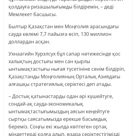
қолдауға ризашылығымды білдіремін, – деді
Мемлекет басшысы.
Былтыр Қазақстан мен Моңғолия арасындағы
сауда көлемі 7,7 пайызға өсіп, 130 миллион
доллардан асқан.
Ухнаагийн Хурэлсух бұл сапар нәтижесінде қос
халықтың достығы мен сан қырлы
ынтымақтастығы нығая түсетініне сенім білдіріп,
Қазақстанды Моңғолияның Орталық Азиядағы
алғашқы стратегиялық серіктесі деп атады.
– Достық қатынастарды одан әрі күшейтуге,
сондай-ақ сауда-экономикалық
ынтымақтастығымыздың аясын кеңейтуге
сыртқы саясатымызда ерекше басымдық
береміз. Соңғы екі жылда көптеген ортақ
міндеттерді қолға алып, өзара серіктестігімізді